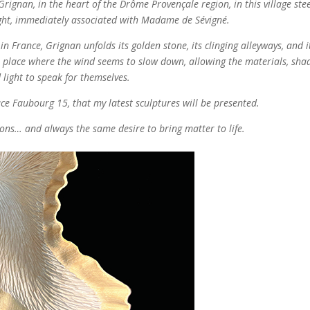
Grignan, in the heart of the Drôme Provençale region, in this village st
ight, immediately associated with Madame de Sévigné.
 in France, Grignan unfolds its golden stone, its clinging alleyways, and i
A place where the wind seems to slow down, allowing the materials, sha
 light to speak for themselves.
space Faubourg 15, that my latest sculptures will be presented.
ns… and always the same desire to bring matter to life.