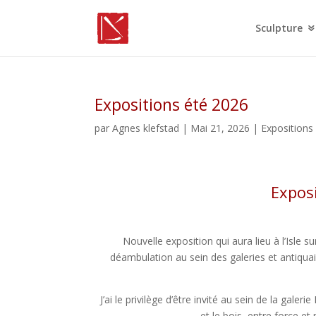
Sculpture
Expositions été 2026
par
Agnes klefstad
| Mai 21, 2026 |
Expositions 
Exposi
Nouvelle exposition qui aura lieu à l’Isle s
déambulation au sein des galeries et antiquair
J’ai le privilège d’être invité au sein de la gale
et le bois, entre force e