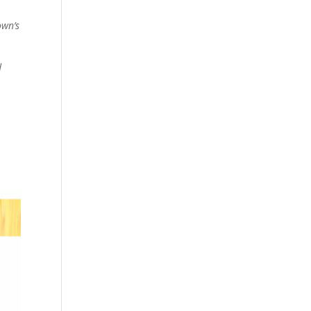
own’s
d