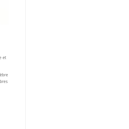
e et
lèbre
mbres