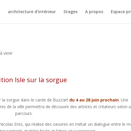
architecture d’intérieur
Stages
A propos
Espace pr
à venir
tion Isle sur la sorgue
ur la sorgue dans le carde de Buzz’art
du 4 au 28 juin prochain
. Une
es de la ville permettra de découvrir des artistes et créateurs selon 
parcours.
rie Nicolas Eres, qui réalise des oeuvres en métal: un dialogue entre le m
t mouvement, matière brute et lignes en suspension.