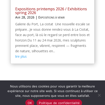
Expositions printemps 2026 / Exhibitions
spring 2026
Avr 28, 2026
|
Expositions à venir
Galerie du Port, La ciotat Une nouvelle escale se
prépare…Je vous donne rendez-vous à La Ciotat,
face au port, là où le regard se perd entre bois et
horizon.Du 11 au 24 mai 2026, mes sculptures
prennent place, vibrent, respirent — fragments
de nature, silhouettes en...
lire plus
Nous utilisons des cookies pour vous garantir la meilleure
expérience sur notre site web. Si vous continuez à utiliser ce
site, nous supposerons que vous en êtes satisfait.
OK
Politique de confidentialité
Copyright © 2016 - 2026
Agnès K
| développé par
idcreacom